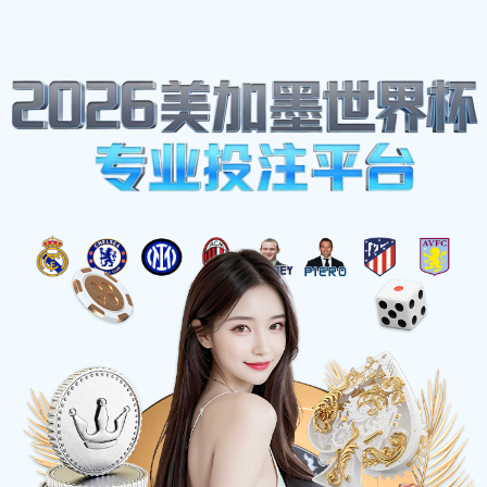
体育热点
4月15日KBO联赛KT与SSG对决精彩回顾与赛果分析
最新资讯