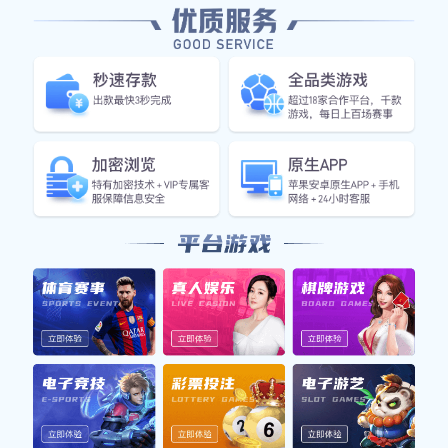
体育明星
公司服务
联络星空·综合体育官方网站
订阅我们的邮件
Subscribe
4月15日KBO联赛KT与SSG对决精彩回顾与赛果分析
2025-07-18 04:32:14
375