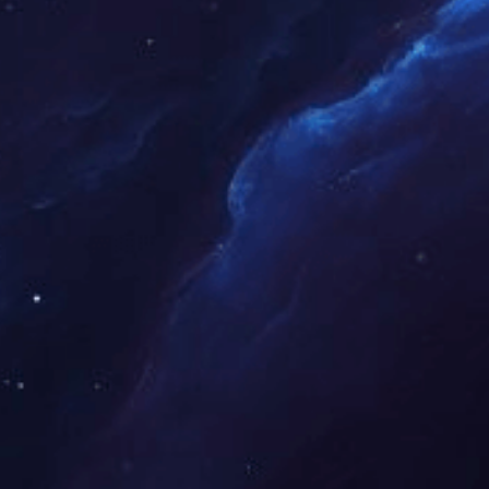
与此皇马在防守端
曼城以2-0战胜皇马，晋级欧冠四强，瓜帅
2025-05-08 18:30:40
2024年8月1日，曼城在欧冠四分之一决赛
是对两支顶级球队实力的较量，更是对曼城主
90分钟的激烈对抗，曼城以2-0战胜了皇马
欧冠梦想。 比赛一开始，曼城就展现出了强大的进
阅读
开拓者击败凯尔特人，利拉德关键时刻发力
2025-05-08 18:55:43
在刚刚过去的NBA比赛中，波特兰开拓者队与
这场比赛不仅吸引了无数篮球迷的关注，更因