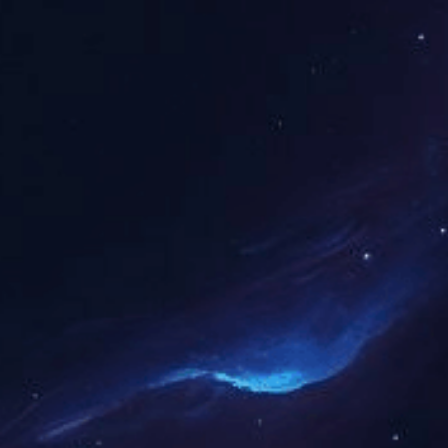
订阅我们的邮件
Subscribe