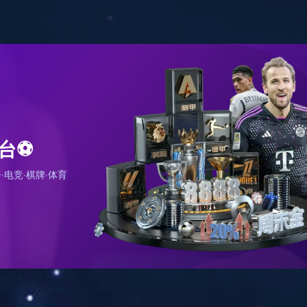
网站首页
了解星空·综合体育
体育热点
体育热点
皇马强势回归，贝尔梅开二度助攻，巴萨陷入危机