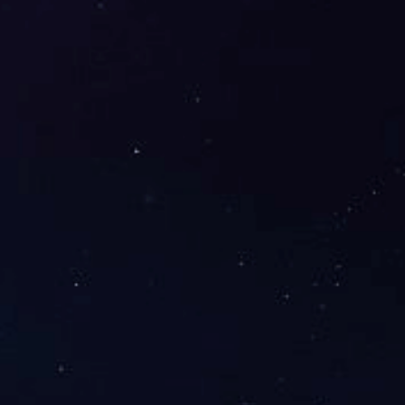
球迷们奉献了一场扣人心弦的篮球盛宴。 比赛
塔图姆...
找到我们
地址:
宁国市过采园259号
邮箱:
hsyumykn@qq.com