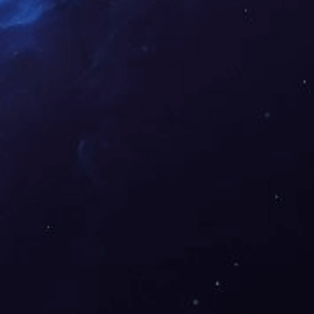
终圆欧冠梦
中迎来了与皇家马德里的生死较量。这场比赛不仅
教练瓜迪奥拉的欧冠梦想的一次重要考验。经过
，成功晋级欧冠四强，瓜迪奥拉也终于实现了他的
...
波士顿凯尔特人队上演了一场精彩绝伦的对决。
利拉德在关键时刻的精彩表现成为了焦点。最