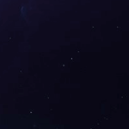
5年——迈向辉煌的共同征程
凭借其卓越的表现和坚定不移的精神，再次站在
俱乐部之一，国米的每一步发展都备受全球球迷
米宣布与其长期合作的赞助商续约，合作协议将
广泛...