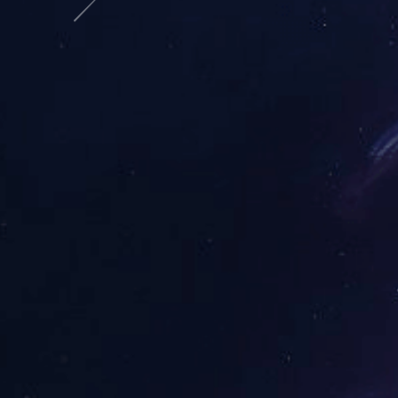
2025-12-25 04:45:02
足球场上闪耀星辰穆勒如风
技艺无双展现精彩人生
2025-12-24 11:01:59
导航
了解星空·综合体育
体育热点
体育明星
公司服务
联络星空·综合体育官方网站