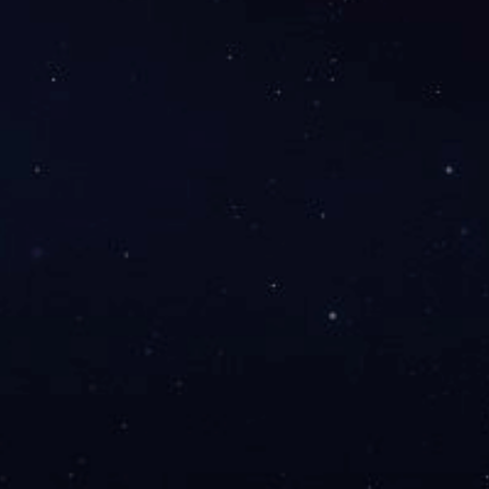
找到我们
地址:
宁国市过采园259号
邮箱:
hsyumykn@qq.com
电话:
15954180881