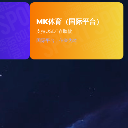
败！
对决无疑成为了球迷们关注的焦点。作为历史悠久
风格和顽强的拼搏精神著称，而斯图加特则是德国
戏剧性，令人津津乐道。
rünwalderStadion）举行。比赛一开始，
图加特前锋菲利普·克莱