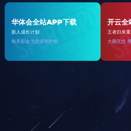
最新资讯
足球明星伊布的传奇之路与
足球的独特见解与影响力
2026-01-09 21:56:07
足球明星们的荣耀瞬间展现
的激情与梦想的精彩瞬间
2026-01-04 17:40:07
巴西足球历史上的第一位明
员是谁及其传奇故事