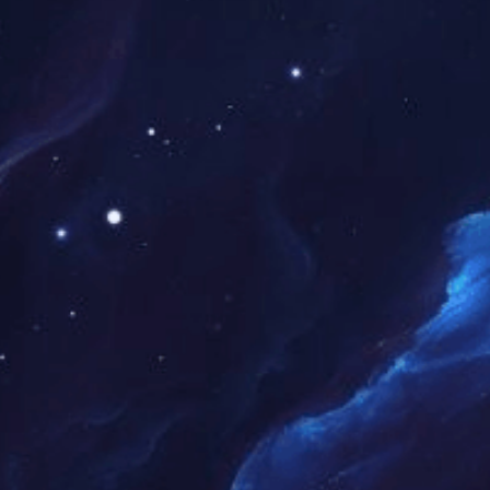
奔跑
骑士主场大胜，詹姆斯狂砍三双力挺球队取
2025-06-06 13:26:57
在这场激动人心的比赛中，克利夫兰骑士队展
取得胜利。全场比赛，骑士队牢牢掌控比赛节奏
点。他在场上的每一个瞬间都充满了能量与决
詹姆斯此役贡献了三双数据，这是他职业生涯中的
阅读