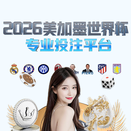
体育热点
拜仁豪胜科隆，德甲榜首坐稳领先优势
最新资讯