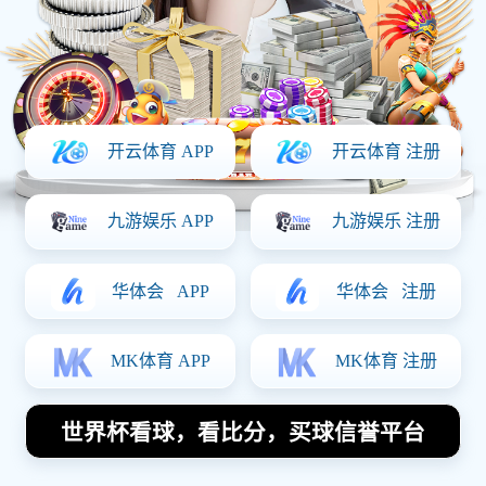
足球明星伊布的传奇之路与他对足球的独特见解与影
响力
2026-01-09 21:56:07
足球明星们的荣耀瞬间展现他们的激情与梦想的精彩
瞬间
2026-01-04 17:40:07
巴西足球历史上的第一位明星球员是谁及其传奇故事
2025-12-25 04:45:02
足球场上闪耀星辰穆勒如风奔跑技艺无双展现精彩人
生
2025-12-24 11:01:59
导航
了解星空·综合体育
体育热点