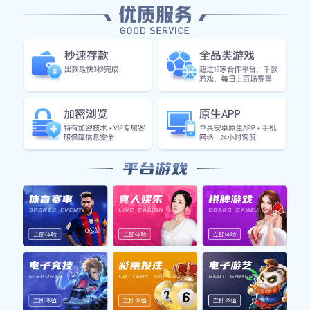
体育明星
公司服务
联络星空·综合体育官方网站
订阅我们的邮件
Subscribe
年轻一代足球明星崛起盘点及未来发展潜力分析
2025-12-03 06:02:14
287