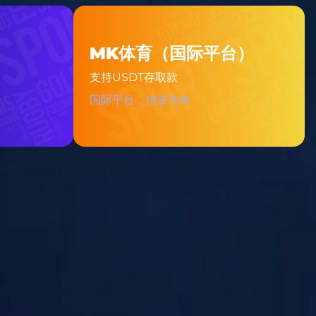
球战术的魅力与激情
兰德城与萨巴拉斯的精彩对决不仅展示了这两支
场比赛中，两队在战术安排、人员配置和临场应
项运动，更是一种智慧的较量。本文将从四个方
先是战术布阵的多样性，其次是球员个人能力与
赛氛围对球队表现的影响。通过这些分析，我们
高水平的战术布局。莫兰德城采用了一种灵活多
使得他们能够迅速组织进攻。而萨巴拉斯则选择了
破门机会。这一差异使得比赛充满了悬念。