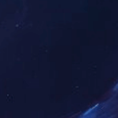
种变化。这种实时调整体现了现代足球中战术灵
人能力与团队配合程度。在这场对决中，莫兰德
卫，为球队创造了几次绝佳机会。他独特的个人
的震撼。
城依靠整体默契配合完成了一次精妙传递，最终
中，即便有天赋异禀的大牌球员，也不能忽略团
能发挥出最佳状态。
精神，他们通过有效沟通和合理跑位，同样创造
成，使得整体配合流畅无比。因此，可以说，无
构成了一幅动人的足球画卷。