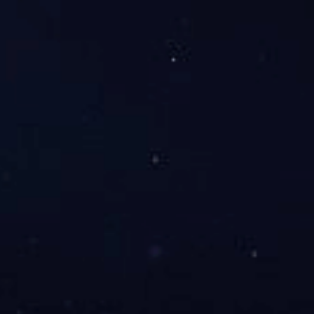
展现出了强大的竞争力。本文将从四个方面详细
球队背景、战术分析、球员表现以及比赛结果预
谁将在这场...
找到我们
地址:
宁国市过采园259号