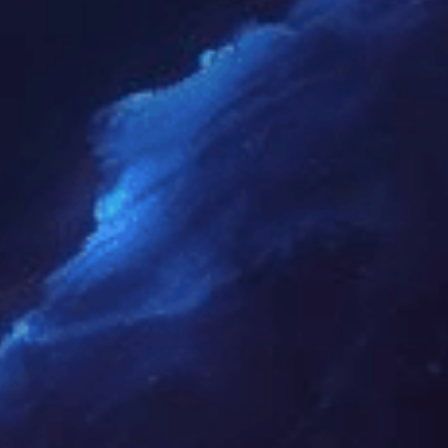
调整显得尤为重要。在本场较量中，两队教练均
出指示，以便重新理清思路。在经过短暂休息之
各自球队在接下来的攻防转换中的效率。
练大胆换人，用新鲜血液增强攻击力，这一决定
城出现失误，并创造出数次射门良机。这一切都
所在。
对措施。面对持续施压，相应减少不必要冒险，
张刺激的大环境下，对抗不仅考验技艺，还考验
分。
现，而莫兰德城与萨巴拉斯之战亦不例外。在这
次喝彩声，都犹如激励士气的一剂强心针，让选