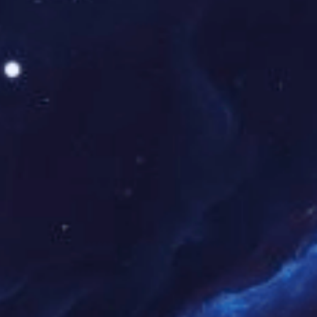
足球比赛瞬息万变，因此教练对于临场情况做出的判断和
表现出了敏锐洞察力。当局势不利时，他们及时叫停并作
后，各自针对当前形势进行了针对性的改进，大大提高了
尤其是在下半场初期，当比分落后的情况下，萨巴拉斯教
立刻见效。他们迅速扭转局面，通过积极逼抢迫使莫兰德
证明了及时有效地进行人员调整，是扭转劣势局面的关键
与此同时，对于获胜一方来说，则需要保持冷静并做好应
通过合理控球减缓节奏，从而稳住领先优势。因此，在紧
心理素质及临场反应能力，这是取得胜利不可或缺的一部
星空·综合体育
4、比赛氛围对表现影响
体育赛事中的氛围往往会直接影响到球员们在赛场上的表
座充满激情和历史底蕴的体育馆里，每一次呐喊声、每一