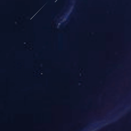
订阅我们的邮件
Subscribe