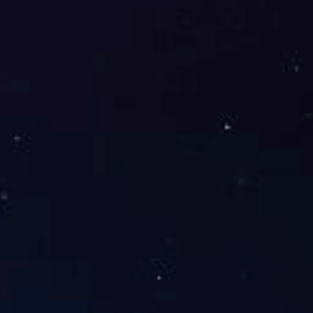
的实力、战术及近期表现引起了广泛关注。本文
和历史交锋记录；其次，近期状态与球员表现；
与可能的影响因素。通过这些分析，我们将深入
。 1...
期待精彩对决
尔本球队的对决即将拉开帷幕。这场备受瞩目的
在场上的激烈较量。中岸水手作为主场球队，将
希望通过顽强拼搏争取胜利。在这篇文章中，我
员状态、战...