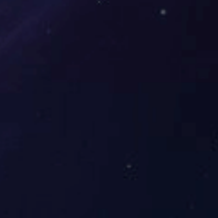
在即将到来的苏捷斯与阿斯塔的对决中，两队
将从四个方面进行详细分析：首先，球队背景
接着，战术布置与战略分析；最后，比赛预测
了解双方的优势和劣势，为观众提供全面的赛事前瞻
阅读
中岸水手迎战墨尔本球队激战即将上演球迷
2025-07-16 23:38:25
在澳大利亚足球联赛的舞台上，中岸水手与墨
比赛吸引了众多球迷的关注，期待着两支球队
以强大的主场气势迎接挑战，而墨尔本球队则
们将从四个方面详细探讨这场精彩对决的背景、球
阅读