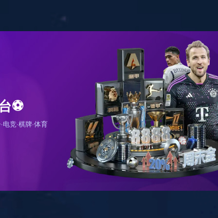
网站首页
了解星空·综合体育
体育热点
体育明星
巴黎圣曼与巴塞尔的巅峰对决谁将赢得这场欧洲足球盛宴