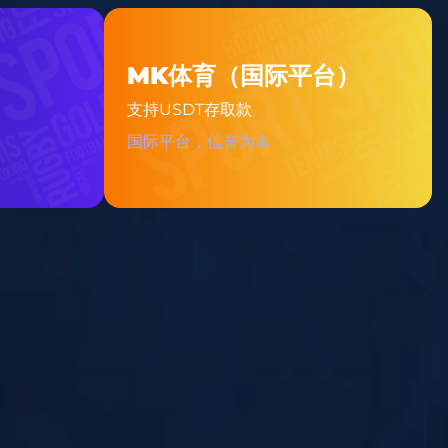
场欧洲足球盛宴
场引人瞩目的盛宴。两支球队都有着各自辉煌的
世界级球星，其进攻火力惊人；而巴塞尔则是瑞
章将从四个方面深入分析这场巅峰对决：双方球
果的影响，以及历史交锋记录和心理战因素。通
盛宴中笑到最后。
。在过去十年中，随着卡塔尔财团的大力投资，球
获佳绩。球队拥有内马尔、梅西等世界顶级球
机会，是全队攻击体系的重要组成部分。
知名度相对较低。作为瑞士超级联赛的传统豪