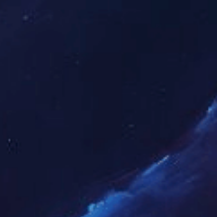
甲联赛中一路高歌猛进，攻防两端表现均衡。他
战术特色，内马尔和梅西频繁出现在进攻端，为球
能够有效地控制比赛节奏。
着良好的竞争状态。在瑞士联赛中，他们凭借稳
尔更倾向于采取一套稳固防守并寻找反击机会的
求破门良机。
满了变数，也让观众期待究竟哪一方能够掌握主
的球员。他不仅具备卓越的数据统计，而且他的
也是不可忽视的人物，他负责调度全队进攻，将
要屏障，他的一系列精彩扑救往往能够帮助球队