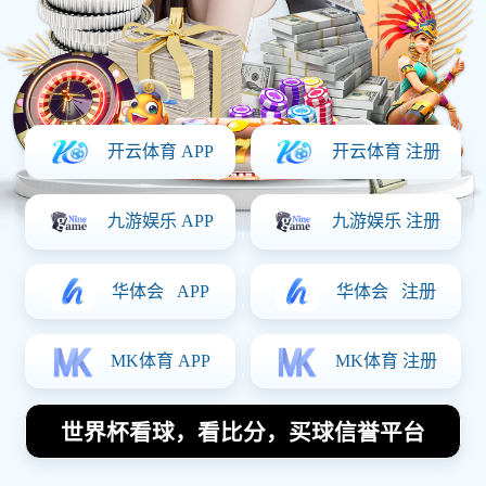
足球明星伊布的传奇之路与他对足球的独特见解与影
响力
2026-01-09 21:56:07
足球明星们的荣耀瞬间展现他们的激情与梦想的精彩
瞬间
2026-01-04 17:40:07
巴西足球历史上的第一位明星球员是谁及其传奇故事
2025-12-25 04:45:02
足球场上闪耀星辰穆勒如风奔跑技艺无双展现精彩人
生
2025-12-24 11:01:59
导航
了解星空·综合体育
体育热点