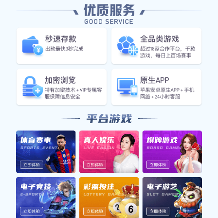
体育明星
公司服务
联络星空·综合体育官方网站
订阅我们的邮件
Subscribe
中国足球明星时代回顾与经典球员名单全解析
2025-12-13 21:28:26
288