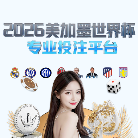
体育明星
中国足球明星时代回顾与经典球员名单全解析
最新资讯