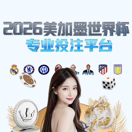
体育明星
刘伟专访：从羽毛球新星到传奇教练的成长之路回顾
最新资讯