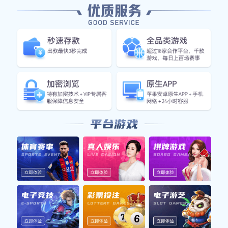
体育明星
公司服务
联络星空·综合体育官方网站
订阅我们的邮件
Subscribe
刘伟专访：从羽毛球新星到传奇教练的成长之路回顾
2025-11-11 14:01:09
279