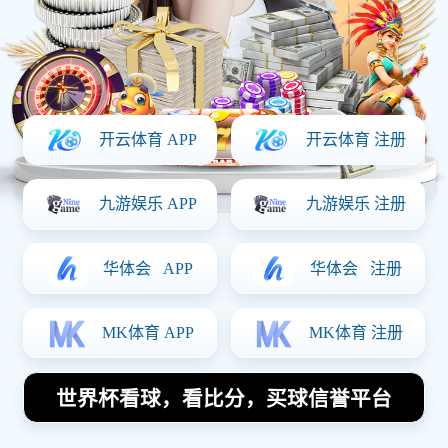
足球明星伊布的传奇之路与他对足球的独特见解与影
响力
2026-01-09 21:56:07
足球明星们的荣耀瞬间展现他们的激情与梦想的精彩
瞬间
2026-01-04 17:40:07
巴西足球历史上的第一位明星球员是谁及其传奇故事
2025-12-25 04:45:02
足球场上闪耀星辰穆勒如风奔跑技艺无双展现精彩人
生
2025-12-24 11:01:59
导航
了解星空·综合体育
体育热点