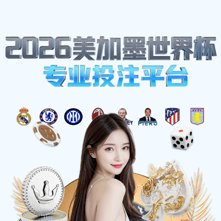
体育明星
棉农与阿尔萨德的较量：一场关于农业与足球的精彩对决
最新资讯