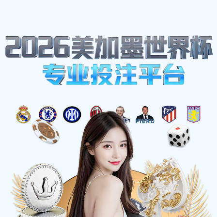
体育明星
巴塞罗那在激烈对决中战胜埃切尔成功夺冠的精彩瞬间回顾
最新资讯