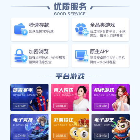
体育明星
公司服务
联络星空·综合体育官方网站
订阅我们的邮件
Subscribe
巴塞罗那在激烈对决中战胜埃切尔成功夺冠的精彩瞬间
回顾