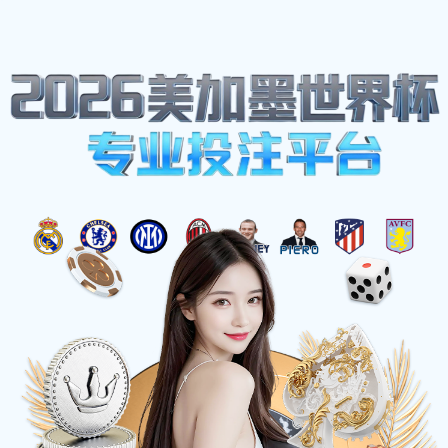
体育明星
哈登领衔精彩对决魔术队全场集锦回顾与分析
最新资讯