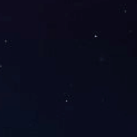
展方向。通...
到最后
开讨论。在这场比赛中，双方球员展现出了极高
行详细阐述：一是两位球员的个人能力与特点，
关键时刻及其影响，四是这场对决对未来赛事的
能在赛场上...