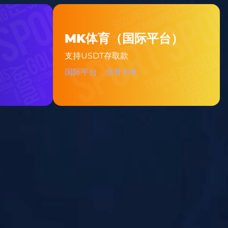
析尽在这里
精彩对决，带您回顾比赛中的关键时刻和技术亮
前状态以及历史交锋记录。接着，重点分析本场
将探讨赛后总结，包括教练的策略调整和未来展
的魅力，让球迷们能更好地感受到比赛氛围与激
赛季。北京男篮在联赛中逐渐找到了自己的节
强劲的球队，同样不容小觑。他们依靠年轻球员
冠热门。
赛增添了许多看点。在过去几次交手中，双方各