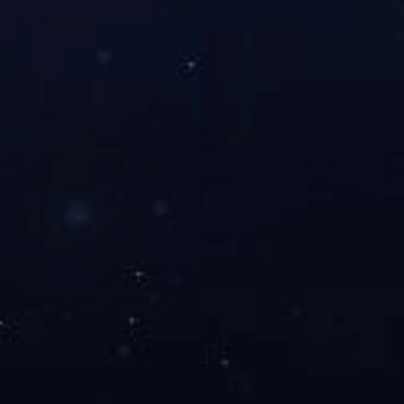
导航
网站地图
了解星空·综合体育
SiteMap
om』🏆✅是世
体育热点
打造的全球最
体育明星
台、登陆、
公司服务
,最信誉,最
联络星空·综合体育官方
网站
bscribe