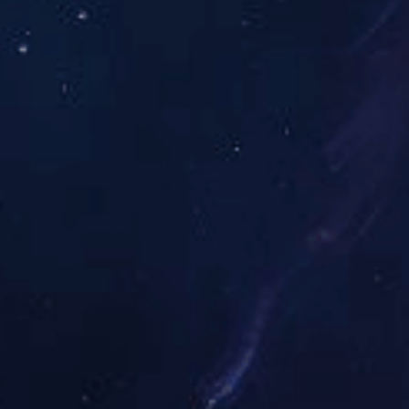
2025-12-25 04:45:02
足球场上闪耀星辰穆勒如风
技艺无双展现精彩人生
2025-12-24 11:01:59
导航
了解星空·综合体育
体育热点
体育明星
公司服务
联络星空·综合体育官方网站