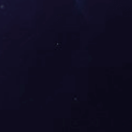
将更加精彩！
伦的一战。从比赛背景到战术分析，再到球员表
更加期待未来双方便再度交锋时带来的惊喜和震
重要角色。无论是胜利还是失败，都将在他们心
祝愿所有运动员继续努力，在接下来的比赛中取
力分析
，在球队中的核心地位愈发明显。本文将从四个
分析。首先，文章将探讨格雷茨卡在战术体系中
队的贡献；然后，评估他在更衣室内外的领导能