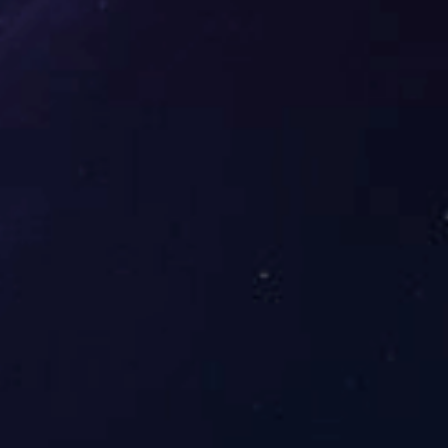
力；最后，将展望他的职业生涯前景以及可能的发
阅读
肯巴沃克与奈特的精彩对决谁能在赛场上笑
2025-08-17 02:26:40
本文将围绕肯巴沃克与奈特之间的精彩对决展
的竞技水平和战术智慧。文章将从四个方面进
二是他们在赛场上的战术运用，三是比赛中的
启示。通过分析这些方面，我们可以更好地理解谁
阅读